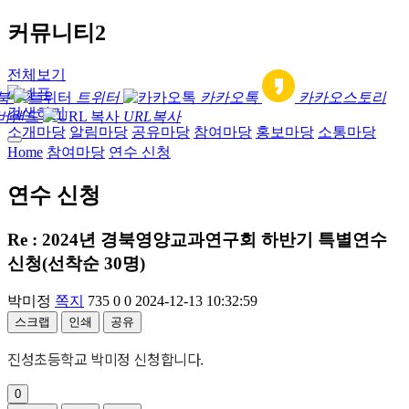
커뮤니티2
전체보기
북
트위터
카카오톡
카카오스토리
검색하기
버밴드
URL복사
소개마당
알림마당
공유마당
참여마당
홍보마당
소통마당
Home
참여마당
연수 신청
연수 신청
Re : 2024년 경북영양교과연구회 하반기 특별연수
신청(선착순 30명)
박미정
쪽지
735
0
0
2024-12-13 10:32:59
스크랩
인쇄
공유
진성초등학교 박미정 신청합니다.
0