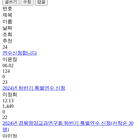
글쓰기
수정
답글
번호
제목
이름
날짜
조회
추천
24
연수신청합니다
이윤정
06.02
124
0
23
2024년 하반기 특별연수 신청
이정희
12.13
1,449
0
22
2024년 경북영양교과연구회 하반기 특별연수 신청(선착순 30
명)
마민정