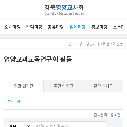
커
전
뮤
검
체
색
니
보
하
기
티
기
소개마당
알림마당
공유마당
참여마당
홍보마당
소통마
2
H
참여마당
영양교과교육연구회 활동
o
영양교과교육연구회 활동
m
e
인
기
일간 인기글
주간 인기글
월간 인기글
글
전체 (6)
검색결과 : 총
6
건
검
검