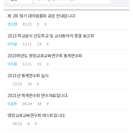
색
색
제 2회 정기 대의원총회 공문 안내입니다.
분
하
성소현
03.22
9
0
류
기
2023 학교급식 선도학교 및 교사동아리 종결 보고회
선
이지윤
12.11
24
0
택
2023학년도 영양교과교육연구회 동계연수회
이지윤
12.11
15
0
2021년 동계연수회 실시
12.23
24
0
2021년 하계연수회 연수자료입니다.
이은주
08.24
44
0
영양교과교육연구회 테스트입니다.
08.10
4
0