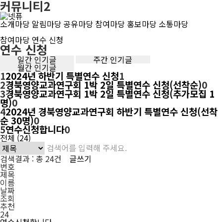
커뮤니티2
전
체
검
소개마당
알림마당
공유마당
참여마당
홍보마당
소통마당
보
색
기
하
H
참여마당
연수 신청
연수 신청
기
o
m
인
일간 인기글
주간 인기글
e
월간 인기글
기
1
2024년 하반기 특별연수 신청
1
글
2
경북영양교과연구회 1박 2일 특별연수 신청(선착순)
0
3
경북영양교과연구회 1박 2일 특별연수 신청(추가모집 1
명)
0
4
2024년 경북영양교과연구회 하반기 특별연수 신청(선착
순 30명)
0
5
연수신청합니다
0
전체 (24)
검
색
검색결과 : 총
24
건
글쓰기
분
번호
류
제목
선
이름
택
날짜
조회
추천
24