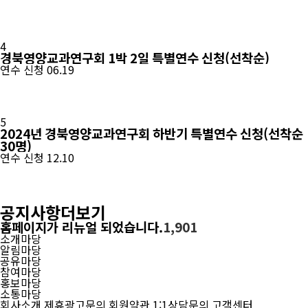
4
경북영양교과연구회 1박 2일 특별연수 신청(선착순)
연수 신청
06.19
5
2024년 경북영양교과연구회 하반기 특별연수 신청(선착순
30명)
연수 신청
12.10
공지사항
더보기
홈페이지가 리뉴얼 되었습니다.
1,901
소개마당
알림마당
공유마당
참여마당
홍보마당
소통마당
회사소개
제휴광고문의
회원약관
1:1상담문의
고객센터