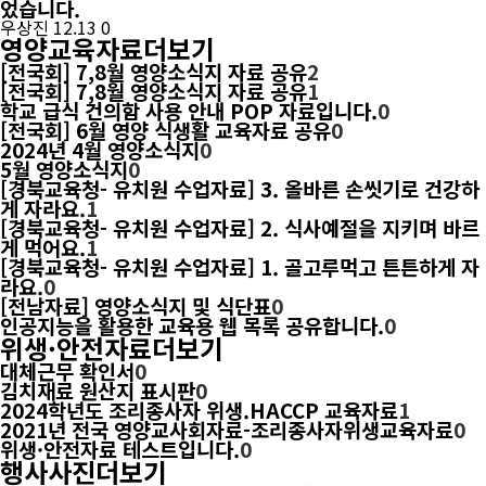
었습니다.
우상진
12.13
0
영양교육자료
더보기
[전국회] 7,8월 영양소식지 자료 공유
2
[전국회] 7,8월 영양소식지 자료 공유
1
학교 급식 건의함 사용 안내 POP 자료입니다.
0
[전국회] 6월 영양 식생활 교육자료 공유
0
2024년 4월 영양소식지
0
5월 영양소식지
0
[경북교육청- 유치원 수업자료] 3. 올바른 손씻기로 건강하
게 자라요.
1
[경북교육청- 유치원 수업자료] 2. 식사예절을 지키며 바르
게 먹어요.
1
[경북교육청- 유치원 수업자료] 1. 골고루먹고 튼튼하게 자
라요.
0
[전남자료] 영양소식지 및 식단표
0
인공지능을 활용한 교육용 웹 목록 공유합니다.
0
위생·안전자료
더보기
대체근무 확인서
0
김치재료 원산지 표시판
0
2024학년도 조리종사자 위생.HACCP 교육자료
1
2021년 전국 영양교사회자료-조리종사자위생교육자료
0
위생·안전자료 테스트입니다.
0
행사사진
더보기