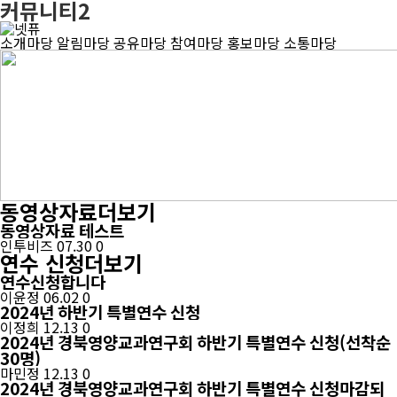
커뮤니티2
전
체
검
소개마당
알림마당
공유마당
참여마당
홍보마당
소통마당
보
색
기
하
기
동영상자료
더보기
동영상자료 테스트
인투비즈
07.30
0
연수 신청
더보기
연수신청합니다
이윤정
06.02
0
2024년 하반기 특별연수 신청
이정희
12.13
0
2024년 경북영양교과연구회 하반기 특별연수 신청(선착순
30명)
마민정
12.13
0
2024년 경북영양교과연구회 하반기 특별연수 신청마감되