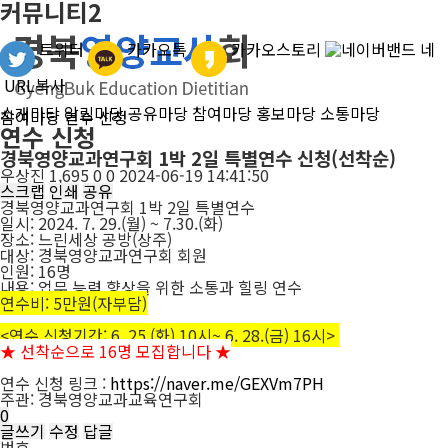
커뮤니티2
전
체
트위터
카카오톡
카카오스토리
네
보
기
URL복사
검
소개마당
알림마당
공유마당
참여마당
홍보마당
소통마당
H
참여마당
연수 신청
색
연수 신청
o
하
m
경북영양교과연구회 1박 2일 특별연수 신청(선착순)
기
e
우상진
쪽
1,695
0
0
2024-06-19 14:41:50
스크랩
지
인쇄
공유
경북영양교과연구회 1박 2일 특별연수
일시: 2024. 7. 29.(월) ~ 7.30.(화)
장소: 느린세상 공방(상주)
대상: 경북영양교과연구회 회원
인원: 16명
내용: 업무 능력 향상을 위한 소통과 힐링 연수
연수비: 5만원(자부담)
<연수 신청기간: 6. 25.(화) 10시~ 6. 28.(금) 16시>
★ 선착순으로 16명 모집합니다 ★
연수 신청 링크 :
https://naver.me/GEXVm7PH
주관: 경북영양교과교육연구회
0
글쓰기
수정
답글
번호